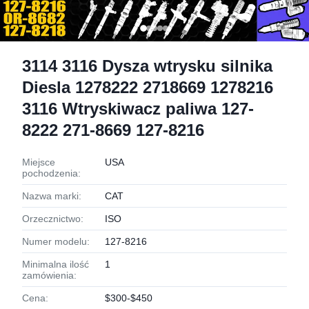
3114 3116 Dysza wtrysku silnika
Diesla 1278222 2718669 1278216
3116 Wtryskiwacz paliwa 127-
8222 271-8669 127-8216
Miejsce
USA
pochodzenia:
Nazwa marki:
CAT
Orzecznictwo:
ISO
Numer modelu:
127-8216
Minimalna ilość
1
zamówienia:
Cena:
$300-$450