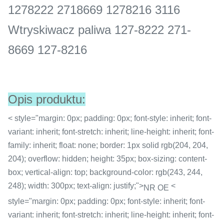
1278222 2718669 1278216 3116
Wtryskiwacz paliwa 127-8222 271-
8669 127-8216
Opis produktu:
< style="margin: 0px; padding: 0px; font-style: inherit; font-
variant: inherit; font-stretch: inherit; line-height: inherit; font-
family: inherit; float: none; border: 1px solid rgb(204, 204,
204); overflow: hidden; height: 35px; box-sizing: content-
box; vertical-align: top; background-color: rgb(243, 244,
248); width: 300px; text-align: justify;">
<
NR OE
style="margin: 0px; padding: 0px; font-style: inherit; font-
variant: inherit; font-stretch: inherit; line-height: inherit; font-