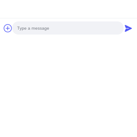
Telefon komórkowy: +86
13790195672
Whatsapp::+86 13790195672
E-mail: edwardswilliam1988@gmail.com
Tagi
Wtryskiwacz paliwa Common Rail
Photo
wtryskiwacze oleju napędowego Cat
wtryskiwacz paliwa do oleju napędowego
Video Call
Audio Call
Powiązane produkty