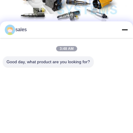
sales
3:48 AM
Good day, what product are you looking for?
Szczegóły kontaktu:
DODAJ: Huangpu Machinery City, nr 585-A, nr 138,
Southeast Road, Huangpu District, Guangzhou City,
Prowincja Guangdong