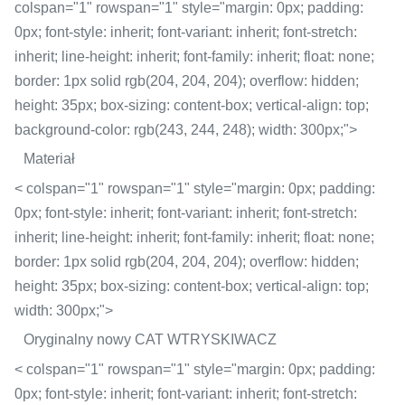
colspan="1" rowspan="1" style="margin: 0px; padding:
0px; font-style: inherit; font-variant: inherit; font-stretch:
inherit; line-height: inherit; font-family: inherit; float: none;
border: 1px solid rgb(204, 204, 204); overflow: hidden;
height: 35px; box-sizing: content-box; vertical-align: top;
background-color: rgb(243, 244, 248); width: 300px;">
Materiał
< colspan="1" rowspan="1" style="margin: 0px; padding:
0px; font-style: inherit; font-variant: inherit; font-stretch:
inherit; line-height: inherit; font-family: inherit; float: none;
border: 1px solid rgb(204, 204, 204); overflow: hidden;
height: 35px; box-sizing: content-box; vertical-align: top;
width: 300px;">
Oryginalny nowy CAT WTRYSKIWACZ
< colspan="1" rowspan="1" style="margin: 0px; padding:
0px; font-style: inherit; font-variant: inherit; font-stretch: